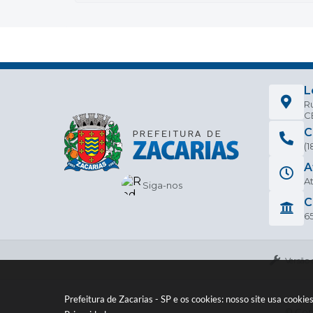
L
Ru
CE
C
(
A
At
Siga-nos
C
6
Versão 
Prefeitura de Zacarias - SP e os cookies: nosso site usa cook
© Copy