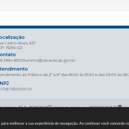
ocalização
a Castro Alves, 637
P: 15265-021
ontato
18) 3694-8900
turismo@zacarias.sp.gov.br
tendimento
endimento ao Público de 2ª a 6ª das 8h00 às 11h30 e das 13h00 às 16
NPJ
5.708.760/0001-01
do Sistema:
3.5.3 - 19/06/2026
Portal atualizado em:
05/08/2026 15:30
Dad
ies para melhorar a sua experiência de navegação. Ao continuar você concorda 
right Instar - 2006-2026. Todos os direitos reservados -
Instar Tecn