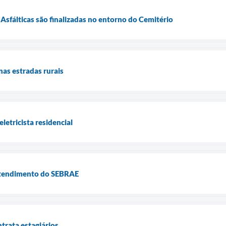
sfálticas são finalizadas no entorno do Cemitério
nas estradas rurais
eletricista residencial
atendimento do SEBRAE
trata estagiários