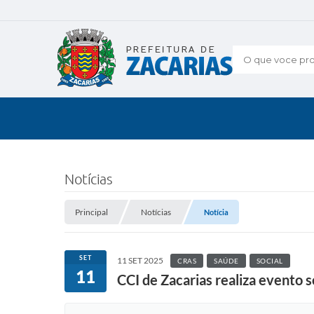
O que voce pro
Notícias
Principal
Notícias
Notícia
SET
11 SET 2025
CRAS
SAÚDE
SOCIAL
11
CCI de Zacarias realiza evento 