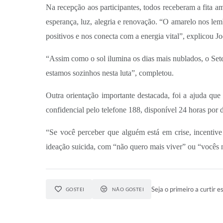
Na recepção aos participantes, todos receberam a fita a
esperança, luz, alegria e renovação. “O amarelo nos lem
positivos e nos conecta com a energia vital”, explicou J
“Assim como o sol ilumina os dias mais nublados, o Set
estamos sozinhos nesta luta”, completou.
Outra orientação importante destacada, foi a ajuda qu
confidencial pelo telefone 188, disponível 24 horas por d
“Se você perceber que alguém está em crise, incentive 
ideação suicida, com “não quero mais viver” ou “vocês n
Seja o primeiro a curtir es
GOSTEI
NÃO GOSTEI