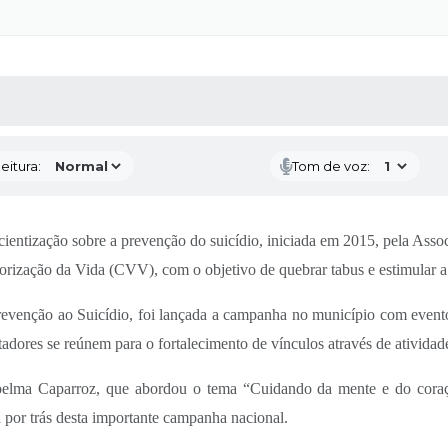
 MÍDIAS
RECEBA NOTÍCIAS
eitura:
Tom de voz:
tização sobre a prevenção do suicídio, iniciada em 2015, pela Assoc
rização da Vida (CVV), com o objetivo de quebrar tabus e estimular a
Prevenção ao Suicídio, foi lançada a campanha no município com eve
adores se reúnem para o fortalecimento de vínculos através de atividades
oelma Caparroz, que abordou o tema “Cuidando da mente e do coraçã
 por trás desta importante campanha nacional.