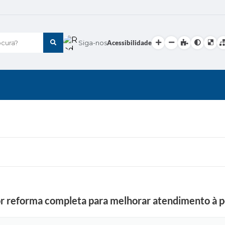
cura?
Siga-nos
Acessibilidade
F
o
t
o
i
l
u
s
t
r reforma completa para melhorar atendimento à p
r
a
t
i