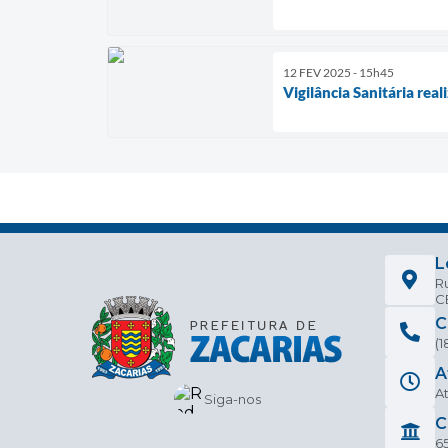
12 FEV 2025 - 15h45
Vigilância Sanitária rea
L
Ru
CE
C
(
A
At
Siga-nos
C
6