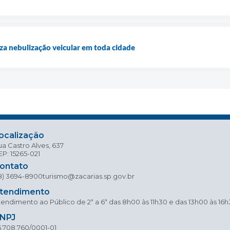
liza nebulização veicular em toda cidade
ocalização
a Castro Alves, 637
P: 15265-021
ontato
18) 3694-8900
turismo@zacarias.sp.gov.br
tendimento
endimento ao Público de 2ª a 6ª das 8h00 às 11h30 e das 13h00 às 16
NPJ
5.708.760/0001-01