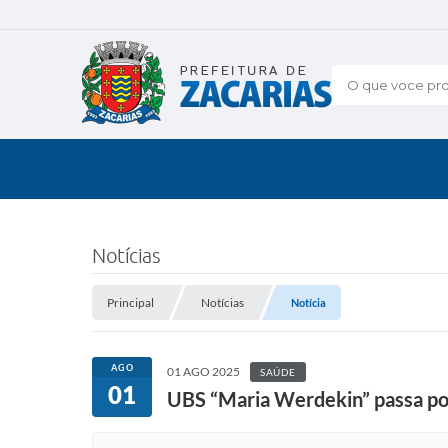
O que voce pro
Notícias
Principal
Notícias
Notícia
AGO
01 AGO 2025
SAÚDE
01
UBS “Maria Werdekin” passa po