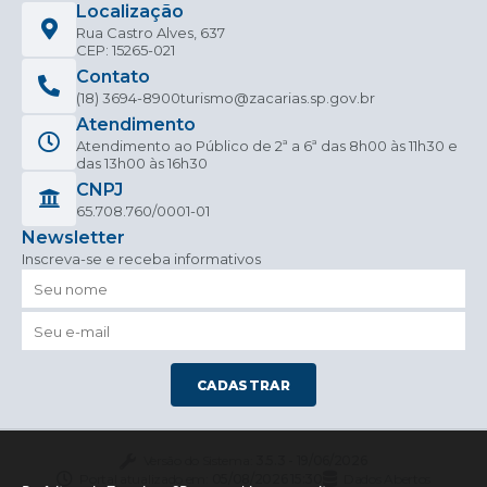
Localização
Rua Castro Alves, 637
CEP: 15265-021
Contato
(18) 3694-8900
turismo@zacarias.sp.gov.br
Atendimento
Atendimento ao Público de 2ª a 6ª das 8h00 às 11h30 e
das 13h00 às 16h30
CNPJ
65.708.760/0001-01
Newsletter
Inscreva-se e receba informativos
CADASTRAR
Versão do Sistema:
3.5.3 - 19/06/2026
Portal atualizado em:
05/08/2026 15:30
Dados Abertos