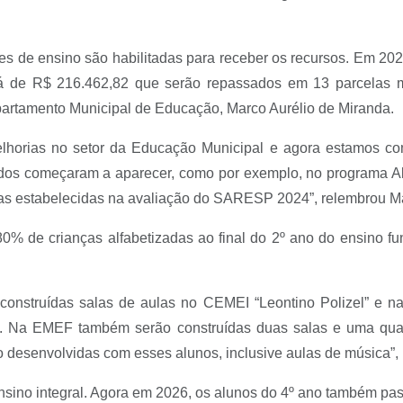
es de ensino são habilitadas para receber os recursos. Em 20
á de R$ 216.462,82 que serão repassados em 13 parcelas m
epartamento Municipal de Educação, Marco Aurélio de Miranda.
horias no setor da Educação Municipal e agora estamos com
ados começaram a aparecer, como por exemplo, no programa Alf
etas estabelecidas na avaliação do SARESP 2024”, relembrou Ma
0% de crianças alfabetizadas ao final do 2º ano do ensino f
 construídas salas de aulas no CEMEI “Leontino Polizel” e n
I. Na EMEF também serão construídas duas salas e uma qua
o desenvolvidas com esses alunos, inclusive aulas de música”, 
sino integral. Agora em 2026, os alunos do 4º ano também pas