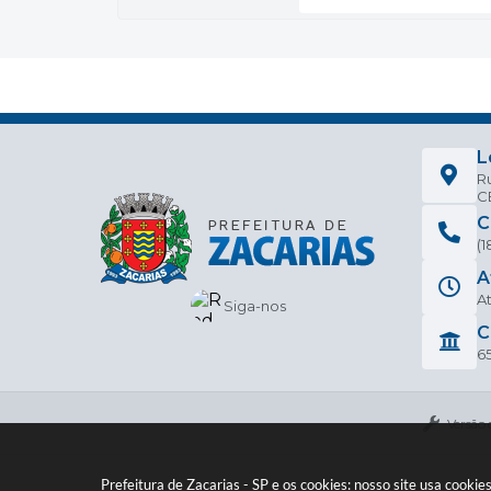
L
Ru
CE
C
(
A
At
Siga-nos
C
6
Versão 
Prefeitura de Zacarias - SP e os cookies: nosso site usa cook