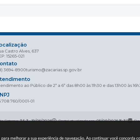
ocalização
a Castro Alves, 637
P: 15265-021
ontato
18) 3694-8900
turismo@zacarias.sp.gov.br
tendimento
endimento ao Público de 2ª a 6ª das 8h00 às 11h30 e das 13h00 às 16
NPJ
5.708.760/0001-01
do Sistema:
3.5.3 - 19/06/2026
Portal atualizado em:
05/08/2026 15:30
Dad
ies para melhorar a sua experiência de navegação. Ao continuar você concorda 