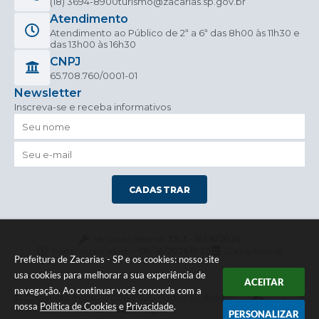
(18) 3694-8900
turismo@zacarias.sp.gov.br
Atendimento
Atendimento ao Público de 2ª a 6ª das 8h00 às 11h30 e
das 13h00 às 16h30
CNPJ
65.708.760/0001-01
Newsletter
Inscreva-se e receba informativos
CADASTRAR
Versão do Sistema:
3.5.3 - 19/06/2026
Portal atualizado em:
05/08/2026 15:30
Dados Abertos
Prefeitura de Zacarias - SP e os cookies: nosso site
usa cookies para melhorar a sua experiência de
ACEITAR
navegação. Ao continuar você concorda com a
© Copyright Instar - 2006-2026. Todos os direitos
nossa
Política de Cookies
e
Privacidade
.
reservados -
Instar Tecnologia
PERSONALIZAR