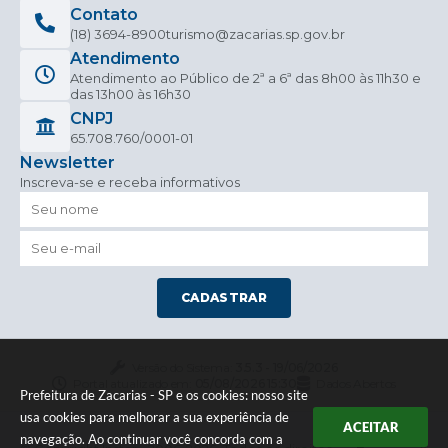
Contato
(18) 3694-8900
turismo@zacarias.sp.gov.br
Atendimento
Atendimento ao Público de 2ª a 6ª das 8h00 às 11h30 e
das 13h00 às 16h30
CNPJ
65.708.760/0001-01
Newsletter
Inscreva-se e receba informativos
CADASTRAR
Versão do Sistema:
3.5.3 - 19/06/2026
Portal atualizado em:
05/08/2026 15:30
Dados Abertos
Prefeitura de Zacarias - SP e os cookies: nosso site
usa cookies para melhorar a sua experiência de
ACEITAR
navegação. Ao continuar você concorda com a