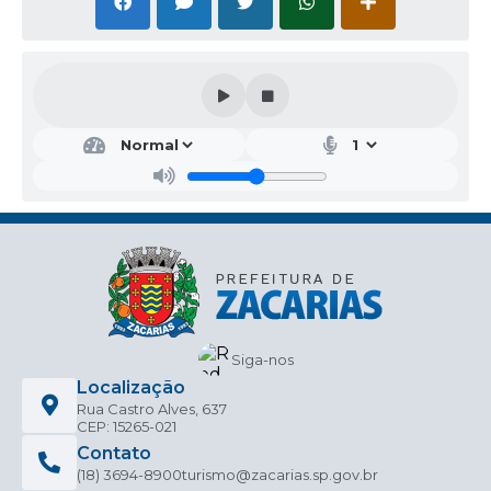
AUTORIZO A DISPENSA DE LICITAÇÃO 033/2024, nos
termos descritos abaixo:
Objeto a ser contratado: CONTRATAÇÃO DE EMPRESA
PARA INSTALAÇÃO DE CALHAS E RUFOS.
Contratado: SILVIO MATEUS DE SOUZA, CNPJ
21.057.348/0001-95
Prazo de Vigência: 31/12/2024.
Valor Total: R$ 20.000,00 (vinte mil reais).
Fundamento Legal: Artigo 75, inciso II da Lei Federal
14.133/2021 e Decreto nº 020/2022.
Determino, ainda, que seja dada a devida publicidade
legal ao contrato, em atendimento ao preceito do artigo
72, parágrafo único da Lei 14.133/2021, para que fique à
disposição do público em sítio eletrônico oficial.
Zacarias-SP, 07 de junho de 2024.
HEDER JEAN BRUNO DE OLIVEIRA
Siga-nos
Prefeito Municipal
Localização
Rua Castro Alves, 637
CEP: 15265-021
Contato
(18) 3694-8900
turismo@zacarias.sp.gov.br