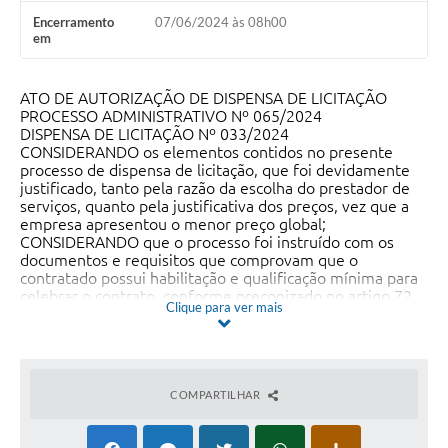
Encerramento
07/06/2024 às 08h00
em
ATO DE AUTORIZAÇÃO DE DISPENSA DE LICITAÇÃO
PROCESSO ADMINISTRATIVO Nº 065/2024
DISPENSA DE LICITAÇÃO Nº 033/2024
CONSIDERANDO os elementos contidos no presente
processo de dispensa de licitação, que foi devidamente
justificado, tanto pela razão da escolha do prestador de
serviços, quanto pela justificativa dos preços, vez que a
empresa apresentou o menor preço global;
CONSIDERANDO que o processo foi instruído com os
documentos e requisitos que comprovam que o
contratado possui habilitação e qualificação mínima para
celebrar o contrato, conforme preconizado no artigo 72
Clique para ver mais
da Lei Federal 14.133/2021;
CONSIDERANDO o PARECER JURIDICO que atesta que
foram cumpridas as exigências legais e os requisitos
mínimos para a contratação;
No uso das atribuições que me foram conferidas, em
COMPARTILHAR
especial ao disposto no artigo 72, VIII da Lei Federal
14.133/2021 e art. 17 do Decreto nº 020/2022,