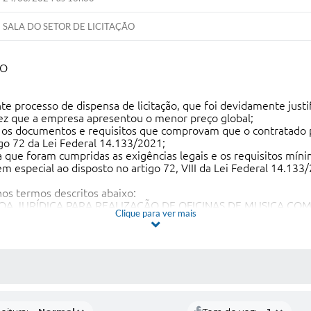
SALA DO SETOR DE LICITAÇÃO
ÃO
rocesso de dispensa de licitação, que foi devidamente justifi
, vez que a empresa apresentou o menor preço global;
s documentos e requisitos que comprovam que o contratado pos
go 72 da Lei Federal 14.133/2021;
 foram cumpridas as exigências legais e os requisitos mínim
m especial ao disposto no artigo 72, VIII da Lei Federal 14.133
s termos descritos abaixo:
SSOA JURÍDICA PARA REALIZAÇÃO DE OFICINAS DE MUSICA CO
Clique para ver mais
TO DE VÍNCULOS (SCFV) NO CENTRO DE REFERÊNCIA EM ASSIS
CNPJ 22.951.462.0001-27
.
eral 14.133/2021 e Decreto nº 020/2022.
 MÍDIAS
ade legal ao contrato, em atendimento ao preceito do artigo 72
icial.