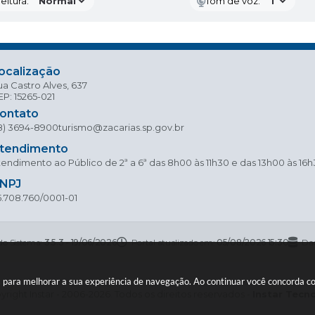
eitura:
Tom de voz:
ocalização
a Castro Alves, 637
P: 15265-021
ontato
18) 3694-8900
turismo@zacarias.sp.gov.br
tendimento
endimento ao Público de 2ª a 6ª das 8h00 às 11h30 e das 13h00 às 16
NPJ
5.708.760/0001-01
do Sistema:
3.5.3 - 19/06/2026
Portal atualizado em:
05/08/2026 15:30
Dad
ies para melhorar a sua experiência de navegação. Ao continuar você concorda 
right Instar - 2006-2026. Todos os direitos reservados -
Instar Tecn