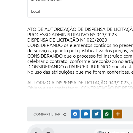
Local
ATO DE AUTORIZAÇÃO DE DISPENSA DE LICITAÇ
PROCESSO ADMINISTRATIVO Nº 043/2023
DISPENSA DE LICITAÇÃO Nº 022/2023
CONSIDERANDO os elementos contidos no presente p
de serviços, quanto pela justificativa dos preços
CONSIDERANDO que o processo foi instruído com o
celebrar o contrato, conforme preconizado no arti
CONSIDERANDO o PARECER JURIDICO que atesta que
No uso das atribuições que me foram conferidas, e
AUTORIZO A DISPENSA DE LICITAÇÃO 043/2023, no
Objeto a ser contratado: CONTRATAÇÃO DE PE
PELO SERVIÇO DE CONVIVÊNCIA E FORTALECIMEN
Contratado: LEOUR LAC BARBOSA DE ANDRADE, 
Prazo de Vigência: 12 (DOZE) MESES
Valor Total: R$24.000,00 (vinte e quatro mil reais)
Fundamento Legal: Artigo 75, inciso II da Lei Fed
COMPARTILHAR
FACEBOOK
MESSENGER
TWITTER
WHATSAPP
OUTRAS
Determino, ainda, que seja dada a devida publicid
fique à disposição do público em sítio eletrônico of