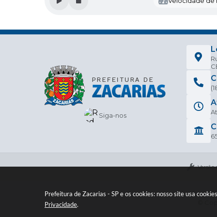
Velocidade de l
Zacarias-SP, 24 de março de 2023.
HEDER JEAN BRUNO DE OLIVEIRA
Prefeito Municipal
L
Ru
CE
C
(
A
At
Siga-nos
C
6
Versão 
Prefeitura de Zacarias - SP e os cookies: nosso site usa cook
© Copy
Privacidade
.