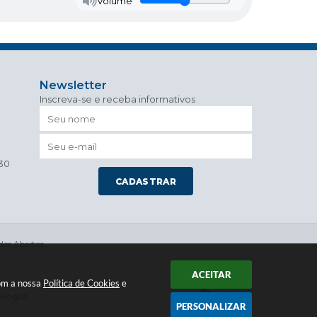
Volume
Newsletter
Inscreva-se e receba informativos
h30
CADASTRAR
os Abertos
ACEITAR
com a nossa
Política de Cookies
e
ologia
PERSONALIZAR