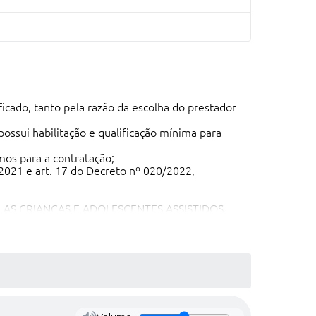
cado, tanto pela razão da escolha do prestador
sui habilitação e qualificação mínima para
os para a contratação;
/2021 e art. 17 do Decreto nº 020/2022,
M AS CRIANÇAS E ADOLESCENTES ASSISTIDOS
TÊNCIA SOCIAL (CRAS).
, parágrafo único da Lei 14.133/2021, para que