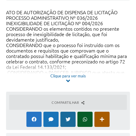
ATO DE AUTORIZAÇÃO DE DISPENSA DE LICITAÇÃO
PROCESSO ADMINISTRATIVO Nº 036/2026
INEXIGIBILIDADE DE LICITAÇÃO Nº 004/2026
CONSIDERANDO os elementos contidos no presente
processo de inexigibilidade de licitação, que foi
devidamente justificado,
CONSIDERANDO que o processo foi instruído com os
documentos e requisitos que comprovam que o
contratado possui habilitação e qualificação mínima para
celebrar o contrato, conforme preconizado no artigo 72
da Lei Federal 14.133/2021;
CONSIDERANDO o PARECER JURIDICO que atesta que
Clique para ver mais
foram cumpridas as exigências legais e os requisitos
mínimos para a contratação;
No uso das atribuições que me foram conferidas, em
especial ao disposto no artigo 72, VIII da Lei Federal
14.133/2021,
COMPARTILHAR
AUTORIZO A INEXIGIBILIDADE E LICITAÇÃO 004/2026,
nos termos descritos abaixo:
Objeto a ser contratado: AQUISIÇÃO DE MEDICAMENTO
PARA ATENDIMENTO DE ORDEM JUDICIAL
Locadora: ALLIANCE PAHRMA LTDA, CNPJ: