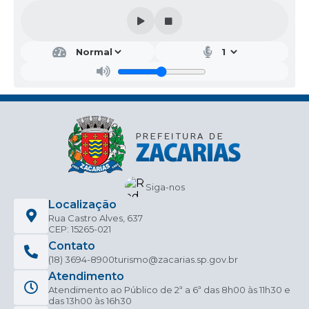
52.181.411/0001-24
Prazo de Vigência: 60 (sessenta) dias
Valor Total: R$51.498,00 (cinquenta e um mil
quatrocentos e noventa e oito reais ).
Fundamento Legal: Artigo 74, inciso I da Lei Federal
14.133/2021.
Determino, ainda, que seja dada a devida publicidade
legal ao contrato, em atendimento ao preceito do artigo
72, parágrafo único da Lei 14.133/2021, para que fique à
disposição do público em sítio eletrônico oficial.
Zacarias-SP, 04 de março de 2026.
HEDER JEAN BRUNO DE OLIVEIRA
Prefeito Municipal
Siga-nos
Localização
Rua Castro Alves, 637
CEP: 15265-021
Contato
(18) 3694-8900
turismo@zacarias.sp.gov.br
Atendimento
Atendimento ao Público de 2ª a 6ª das 8h00 às 11h30 e
das 13h00 às 16h30