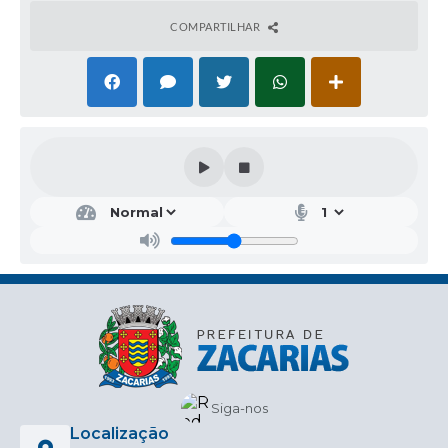
observando o termo de referência anexo, devidamente
preenchida, assinada e carimbada, até o dia 03 de
COMPARTILHAR
MARÇO de 2026, as 17h, no Setor de Licitações , sito à
Rua Castro Alves, 637, Zacarias-SP, ou no e-mail:
licitacao@zacarias.sp.gov.br.
Zacarias-SP, 26 de fevereiro de 2026
HEDER JEAN BRUNO DE OLIVEIRA
Prefeito Municipal
Siga-nos
Localização