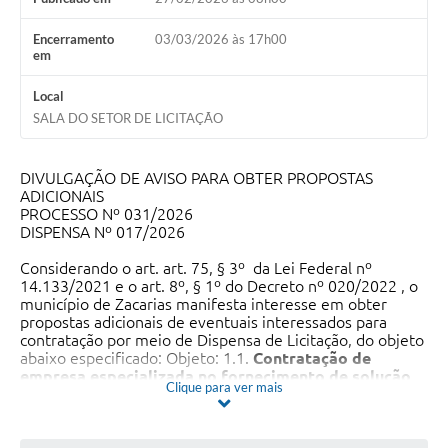
Encerramento
03/03/2026 às 17h00
em
Local
SALA DO SETOR DE LICITAÇÃO
DIVULGAÇÃO DE AVISO PARA OBTER PROPOSTAS
ADICIONAIS
PROCESSO Nº 031/2026
DISPENSA Nº 017/2026
Considerando o art. art. 75, § 3º da Lei Federal nº
14.133/2021 e o art. 8º, § 1º do Decreto nº 020/2022 , o
município de Zacarias manifesta interesse em obter
propostas adicionais de eventuais interessados para
contratação por meio de Dispensa de Licitação, do objeto
abaixo especificado: Objeto: 1.1.
Contratação de
empresa especializada no fornecimento de solução
Clique para ver mais
educacional digital para a rede municipal de
educação de Zacarias – SP.
.
Os interessados deverão encaminhar Proposta conforme