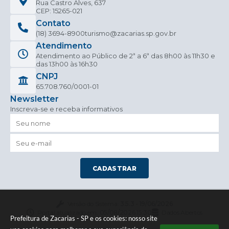
Rua Castro Alves, 637
CEP: 15265-021
Contato
(18) 3694-8900
turismo@zacarias.sp.gov.br
Atendimento
Atendimento ao Público de 2ª a 6ª das 8h00 às 11h30 e
das 13h00 às 16h30
CNPJ
65.708.760/0001-01
Newsletter
Inscreva-se e receba informativos
CADASTRAR
Versão do Sistema:
3.5.3 - 19/06/2026
Portal atualizado em:
05/08/2026 15:30
Dados Abertos
Prefeitura de Zacarias - SP e os cookies: nosso site