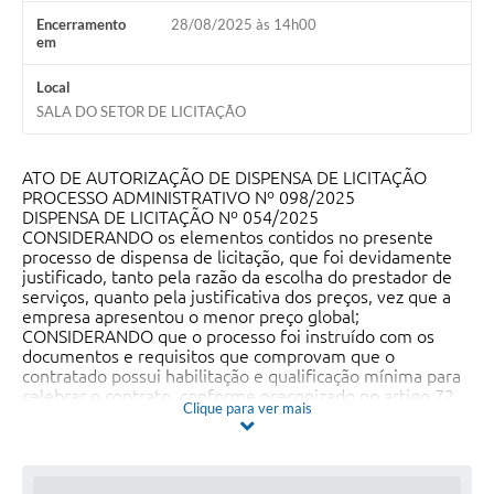
Encerramento
28/08/2025 às 14h00
em
Local
SALA DO SETOR DE LICITAÇÃO
ATO DE AUTORIZAÇÃO DE DISPENSA DE LICITAÇÃO
PROCESSO ADMINISTRATIVO Nº 098/2025
DISPENSA DE LICITAÇÃO Nº 054/2025
CONSIDERANDO os elementos contidos no presente
processo de dispensa de licitação, que foi devidamente
justificado, tanto pela razão da escolha do prestador de
serviços, quanto pela justificativa dos preços, vez que a
empresa apresentou o menor preço global;
CONSIDERANDO que o processo foi instruído com os
documentos e requisitos que comprovam que o
contratado possui habilitação e qualificação mínima para
celebrar o contrato, conforme preconizado no artigo 72
Clique para ver mais
da Lei Federal 14.133/2021;
CONSIDERANDO o PARECER JURIDICO que atesta que
foram cumpridas as exigências legais e os requisitos
mínimos para a contratação;