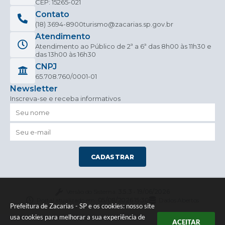
CEP: 15265-021
Contato
(18) 3694-8900
turismo@zacarias.sp.gov.br
Atendimento
Atendimento ao Público de 2ª a 6ª das 8h00 às 11h30 e
das 13h00 às 16h30
CNPJ
65.708.760/0001-01
Newsletter
Inscreva-se e receba informativos
CADASTRAR
Versão do Sistema:
3.5.3 - 19/06/2026
Portal atualizado em:
05/08/2026 15:30
Dados Abertos
Prefeitura de Zacarias - SP e os cookies: nosso site
usa cookies para melhorar a sua experiência de
ACEITAR