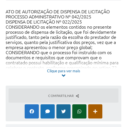
ATO DE AUTORIZAÇÃO DE DISPENSA DE LICITAÇÃO
PROCESSO ADMINISTRATIVO Nº 042/2025
DISPENSA DE LICITAÇÃO Nº 022/2025
CONSIDERANDO os elementos contidos no presente
processo de dispensa de licitação, que foi devidamente
justificado, tanto pela razão da escolha do prestador de
serviços, quanto pela justificativa dos preços, vez que a
empresa apresentou o menor preço global;
CONSIDERANDO que o processo foi instruído com os
documentos e requisitos que comprovam que o
contratado possui habilitação e qualificação mínima para
celebrar o contrato, conforme preconizado no artigo 72
Clique para ver mais
da Lei Federal 14.133/2021;
CONSIDERANDO o PARECER JURIDICO que atesta que
foram cumpridas as exigências legais e os requisitos
mínimos para a contratação;
No uso das atribuições que me foram conferidas, em
COMPARTILHAR
especial ao disposto no artigo 72, VIII da Lei Federal
14.133/2021 e art. 17 do Decreto nº 020/2022,
AUTORIZO A DISPENSA DE LICITAÇÃO 022/2025, nos
termos descritos abaixo:
Objeto a ser contratado: Contratação de prestação de