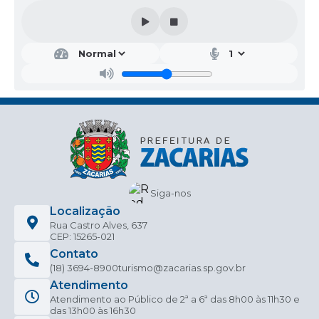
serviços especializados em Marketing Digital.
Contratado: FELIPE E RODRIGUS DA SILVA LTDA, CNPJ
08.277.981/0001-20
Prazo de Vigência: 12 (DOZE) MESES
Valor Total: R$30.000,00 (trinta mil reais).
Fundamento Legal: Artigo 75, inciso II da Lei Federal
14.133/2021 e Decreto nº 020/2022.
Determino, ainda, que seja dada a devida publicidade
legal ao contrato, em atendimento ao preceito do artigo
72, parágrafo único da Lei 14.133/2021, para que fique à
disposição do público em sítio eletrônico oficial.
Zacarias-SP, 07 de março de 2025.
HEDER JEAN BRUNO DE OLIVEIRA
Siga-nos
Localização
Rua Castro Alves, 637
CEP: 15265-021
Contato
(18) 3694-8900
turismo@zacarias.sp.gov.br
Atendimento
Atendimento ao Público de 2ª a 6ª das 8h00 às 11h30 e
das 13h00 às 16h30