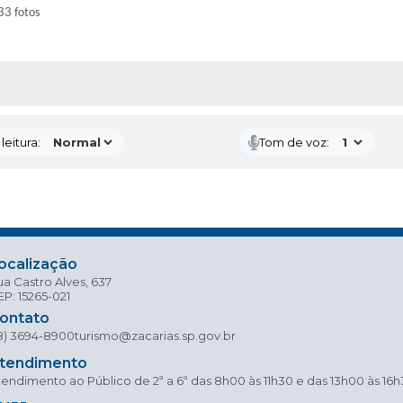
33 fotos
AS MÍDIAS
eitura:
Tom de voz:
ocalização
a Castro Alves, 637
P: 15265-021
ontato
18) 3694-8900
turismo@zacarias.sp.gov.br
tendimento
endimento ao Público de 2ª a 6ª das 8h00 às 11h30 e das 13h00 às 16