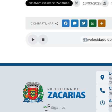
18/03/2025
33º ANIVERSÁRIO DE ZACARIAS
COMPARTILHAR
FACEBOOK
MESSENGER
TWITTER
WHATSAPP
OUTR
Velocidade de l
L
Ru
CE
C
(
A
At
Siga-nos