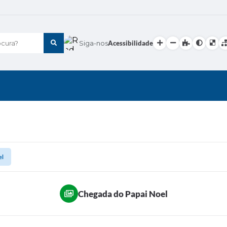
cura?
Siga-nos
Acessibilidade
el
Chegada do Papai Noel