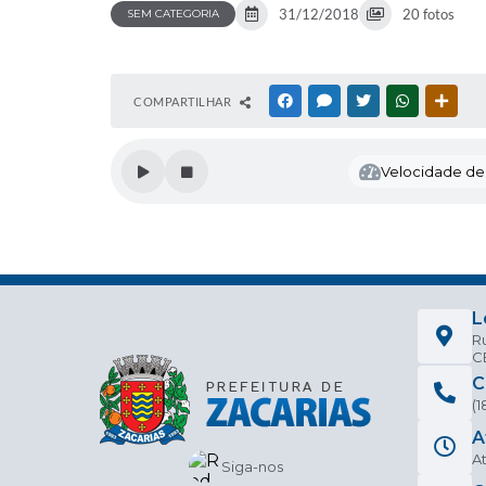
31/12/2018
20 fotos
SEM CATEGORIA
COMPARTILHAR
FACEBOOK
MESSENGER
TWITTER
WHATSAPP
OUTR
Velocidade de l
L
Ru
CE
C
(
A
At
Siga-nos