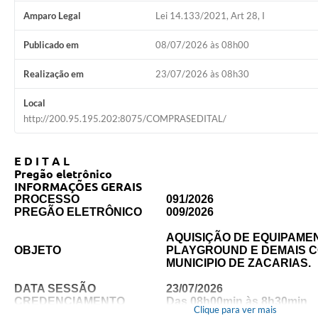
Amparo Legal
Lei 14.133/2021, Art 28, I
Publicado em
08/07/2026 às 08h00
Realização em
23/07/2026 às 08h30
Local
http://200.95.195.202:8075/COMPRASEDITAL/
E D I T A L
Pregão eletrônico
INFORMAÇÕES GERAIS
PROCESSO
091/2026
PREGÃO ELETRÔNICO
009/2026
AQUISIÇÃO DE EQUIPAME
OBJETO
PLAYGROUND E DEMAIS 
MUNICIPIO DE ZACARIAS.
DATA SESSÃO
23/07/2026
CREDENCIAMENTO
Das 08h00min às 8h30min
Clique para ver mais
INÍCIO DA SESSÃO
08h30min