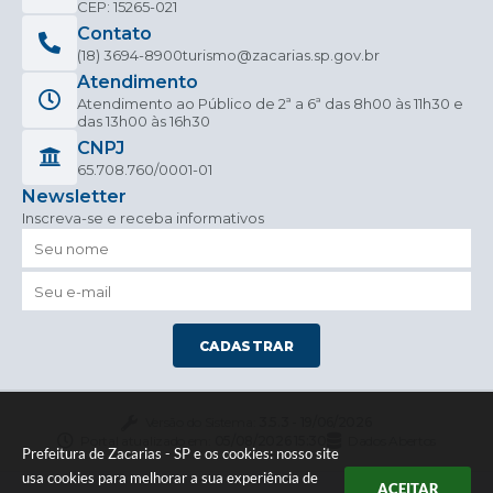
CEP: 15265-021
Contato
(18) 3694-8900
turismo@zacarias.sp.gov.br
Atendimento
Atendimento ao Público de 2ª a 6ª das 8h00 às 11h30 e
das 13h00 às 16h30
CNPJ
65.708.760/0001-01
Newsletter
Inscreva-se e receba informativos
CADASTRAR
Versão do Sistema:
3.5.3 - 19/06/2026
Portal atualizado em:
05/08/2026 15:30
Dados Abertos
Prefeitura de Zacarias - SP e os cookies: nosso site
usa cookies para melhorar a sua experiência de
ACEITAR