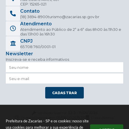
CEP: 15265-021
Contato
(18) 3694-8900
turismo@zacarias.sp.gov.br
Atendimento
Atendimento ao Público de 2ª a 6ª das 8h00 às 11h30 e
das 13h00 às 16h30
CNPJ
65.708.760/0001-01
Newsletter
Inscreva-se e receba informativos
CADASTRAR
Versão do Sistema:
3.5.3 - 19/06/2026
Portal atualizado em:
05/08/2026 15:30
Dados Abertos
Prefeitura de Zacarias - SP e os cookies: nosso site
usa cookies para melhorar a sua experiência de